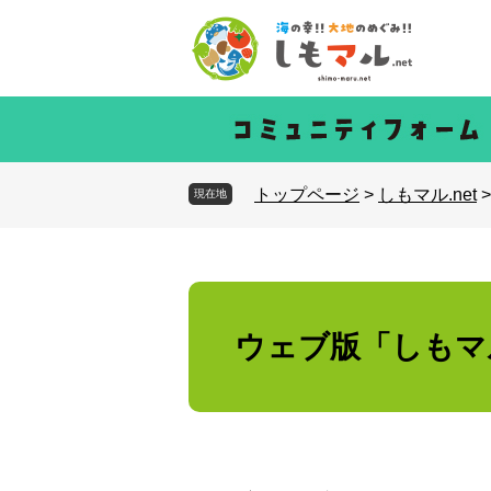
トップページ
>
しもマル.net
現在地
ウェブ版「しもマ