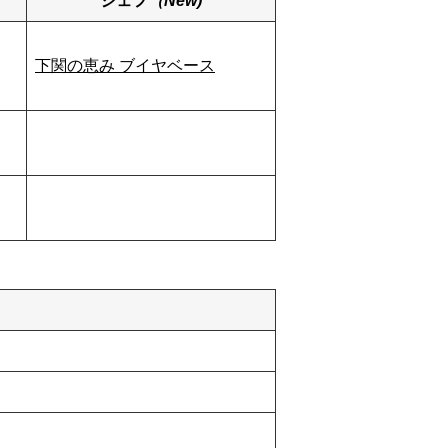
シェフ
（New)
下関の恵み ブイヤベース