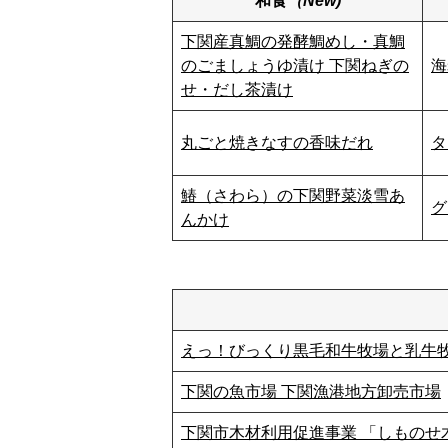
和食
（New)
下関産真鯛の発酵鯛めし・真鯛
のごましょうゆ漬け 下関ねぎの
海
せ・だし茶漬け
丸ごと焼きなすの香味だれ
タ
鰆（さわら）の下関野菜淡雪あ
グ
んかけ
えっ！びっくり黒毛和牛牧場と乳牛
下関の魚市場 下関漁港地方卸売市場
下関市木材利用促進事業 「しものせ