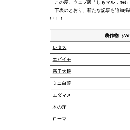
この度、ウェブ版「しもマル．net
下表のとおり、新たな記事も追加掲
い！！
農作物
（Ne
レタス
エビイモ
寒干大根
ミニ白菜
エダマメ
木の芽
ローマ