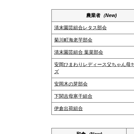
農業者
（New)
清末園芸組合レタス部会
菊川町海老芋部会
清末園芸組合 葉菜部会
安岡ひまわりレディース父ちゃん母
ズ
安岡木の芽部会
下関吉母寒干組合
伊倉出荷組合