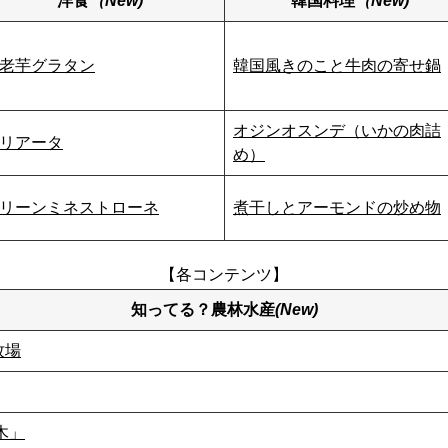
洋食
（New)
韓国料理
（New)
老芋グラタン
韓国風きのこと牛肉の寄せ鍋
オジンオスンデ（いかの肉詰
リアータ
め）
リーンミネストローネ
煮干しとアーモンドの炒め物
【各コンテンツ】
知ってる？農林水産
(New)
牧場
木」