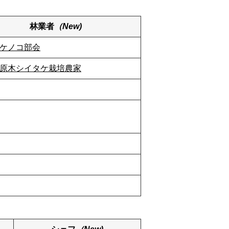
林業者
（New)
ケノコ部会
原木シイタケ栽培農家