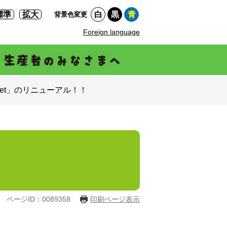
標準
拡大
白
黒
青
背景色変更
Foreign language
et」のリニューアル！！
ページID：0089358
印刷ページ表示