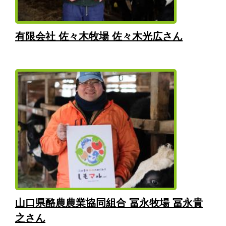
有限会社 佐々木牧場 佐々木光広さん
山口県酪農農業協同組合 冨永牧場 冨永貴
之さん