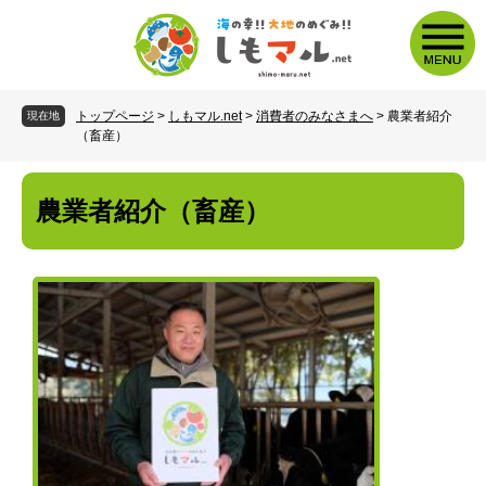
トップページ
>
しもマル.net
>
消費者のみなさまへ
>
農業者紹介
現在地
（畜産）
農業者紹介（畜産）